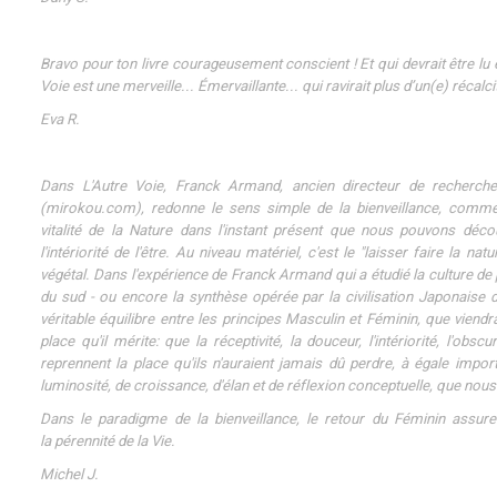
Bravo pour ton livre courageusement conscient ! Et qui devrait être lu 
Voie est une merveille... Émervaillante... qui ravirait plus d’un(e) récal
Eva R.
Dans L'Autre Voie, Franck Armand, ancien directeur de recherch
(mirokou.com), redonne le sens simple de la bienveillance, comme
vitalité de la Nature dans l'instant présent que nous pouvons décou
l'intériorité de l'être. Au niveau matériel, c'est le "laisser faire la
végétal. Dans l'expérience de Franck Armand qui a étudié la culture d
du sud - ou encore la synthèse opérée par la civilisation Japonaise du
véritable équilibre entre les principes Masculin et Féminin, que vien
place qu'il mérite: que la réceptivité, la douceur, l'intériorité, l'obscu
reprennent la place qu'ils n'auraient jamais dû perdre, à égale impo
luminosité, de croissance, d'élan et de réflexion conceptuelle, que nous
Dans le paradigme de la bienveillance, le retour du Féminin assur
la pérennité de la Vie.
Michel J.