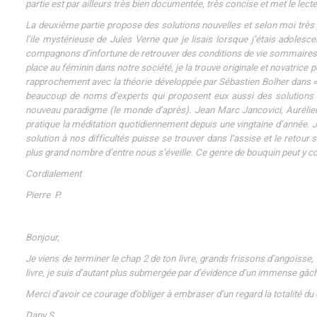
partie est par ailleurs très bien documentée, très concise et met le lecte
La deuxième partie propose des solutions nouvelles et selon moi très p
l’ile mystérieuse de Jules Verne que je lisais lorsque j’étais adolesc
compagnons d’infortune de retrouver des conditions de vie sommaires m
place au féminin dans notre société, je la trouve originale et novatrice pou
rapprochement avec la théorie développée par Sébastien Bolher dans « L
beaucoup de noms d’experts qui proposent eux aussi des solutions qu
nouveau paradigme (le monde d’après). Jean Marc Jancovici, Aurélien
pratique la méditation quotidiennement depuis une vingtaine d’année. J
solution à nos difficultés puisse se trouver dans l’assise et le retour
plus grand nombre d’entre nous s’éveille. Ce genre de bouquin peut y con
Cordialement
Pierre P.
Bonjour,
Je viens de terminer le chap 2 de ton livre, grands frissons d’angoisse, to
livre, je suis d’autant plus submergée par d’évidence d’un immense gâc
Merci d’avoir ce courage d’obliger à embraser d’un regard la totalité du 
Dany S.