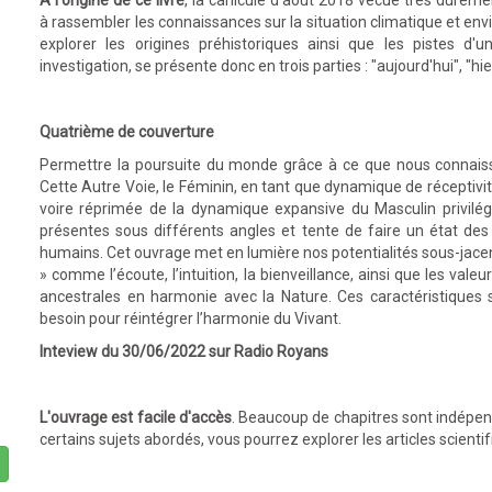
A l'origine de ce livre
, la canicule d’août 2018 vécue très dure
à rassembler les connaissances sur la situation climatique et e
explorer les origines préhistoriques ainsi que les pistes d'
investigation, se présente donc en trois parties : "aujourd'hui", "hie
Quatrième de couverture
Permettre la poursuite du monde grâce à ce que nous connaisson
Cette Autre Voie, le Féminin, en tant que dynamique de réceptivi
voire réprimée de la dynamique expansive du Masculin privilégi
présentes sous différents angles et tente de faire un état de
humains. Cet ouvrage met en lumière nos potentialités sous-jacent
» comme l’écoute, l’intuition, la bienveillance, ainsi que les valeu
ancestrales en harmonie avec la Nature. Ces caractéristiques 
besoin pour réintégrer l’harmonie du Vivant.
Inteview du 30/06/2022 sur Radio Royans
L'ouvrage est facile d'accès
. Beaucoup de chapitres sont indépen
certains sujets abordés, vous pourrez explorer les articles scient