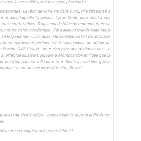
ur face à une réalité que l’on ne peut plus éluder.
ertinentes. Le récit de votre vie dans 6 m2, m’a fait pensé a
ent et dans laquelle l’ingénieur Cyrus Smith permettait à ses
ais confortables. S’agissant de l'idée de redonner toute sa
r notre vision occidentale. J’ai d’ailleurs tout de suite fait le
e Bug Humain ». J’ai aussi été sensible au fait de retrouver
i me paraissent pertinentes et susceptibles de définir un
 Barrau, Gaël Giraud… pour n’en citer que quelques uns. Je
’ai effectué plusieurs séjours à Montchardon et l’idée que la
 sur soi n’est pas nouvelle pour moi. Reste à souhaiter que le
tribuer et mérite une large diffusion, Bravo !
ut est dit, rien à redire….connaissant la suite et la fin de ton
his
désastre et malgré tout à rester debout !