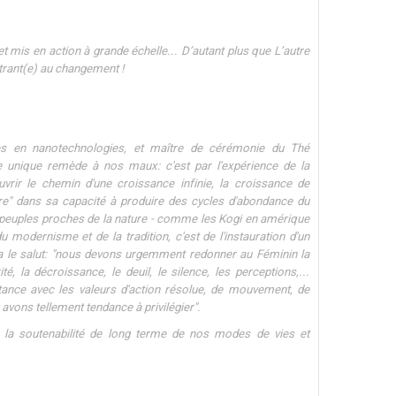
et mis en action à grande échelle... D’autant plus que L’autre
citrant(e) au changement !
es en nanotechnologies, et maître de cérémonie du Thé
 unique remède à nos maux: c'est par l'expérience de la
vrir le chemin d'une croissance infinie, la croissance de
 nature" dans sa capacité à produire des cycles d'abondance du
e peuples proches de la nature - comme les Kogi en amérique
 modernisme et de la tradition, c'est de l'instauration d'un
dra le salut: "nous devons urgemment redonner au Féminin la
rité, la décroissance, le deuil, le silence, les perceptions,...
rtance avec les valeurs d'action résolue, de mouvement, de
 avons tellement tendance à privilégier".
e la soutenabilité de long terme de nos modes de vies et