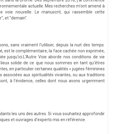
ment dans la Drôme. Dès septembre 2018, j'ai commencé
nvironnementale actuelle. Mes recherches m'ont amené à
une voie nouvelle. Le manuscrit, qui rassemble cette
r", et "demain".
s, sans vraiment l’utiliser, depuis la nuit des temps.
té, est le complémentaire, la face cachée non exprimée,
ée jusqu’ici.L’Autre Voie aborde nos conditions de vie
s lieux solide de ce que nous sommes en tant qu’êtres
es, en particulier certaines qualités « jugées féminines
rs associées aux spiritualités vivantes, ou aux traditions
sont, à l’évidence, celles dont nous avons urgemment
dants les uns des autres. Si vous souhaitez approfondir
ifiques et ouvrages d'experts mis en référence.