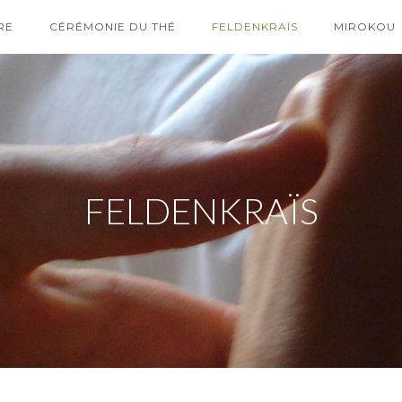
RE
CÉRÉMONIE DU THÉ
FELDENKRAÏS
MIROKOU
FELDENKRAÏS