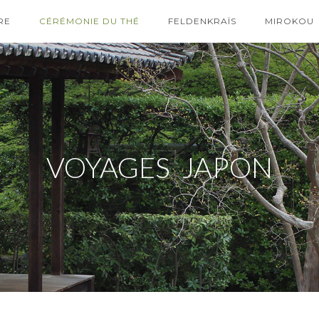
RE
CÉRÉMONIE DU THÉ
FELDENKRAÏS
MIROKOU
VOYAGES JAPON