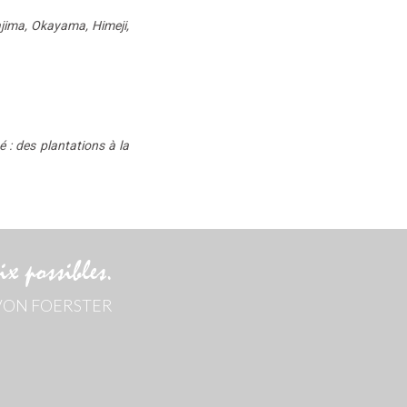
ajima, Okayama, Himeji,
 : des plantations à la
x possibles.
 VON FOERSTER