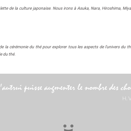
palette de la culture japonaise. Nous irons à Asuka, Nara, Hiroshima, Miy
e la cérémonie du thé pour explorer tous les aspects de l'univers du thé
ie du thé.
'autrui puisse augmenter le nombre des choi
H.