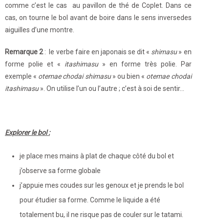
comme c’est le cas au pavillon de thé de Coplet. Dans ce
cas, on tourne le bol avant de boire dans le sens inversedes
aiguilles d’une montre.
Remarque 2
: le verbe faire en japonais se dit «
shimasu
» en
forme polie et «
itashimasu
» en forme très polie. Par
exemple «
otemae chodai shimasu
» ou bien «
otemae chodai
itashimasu
». On utilise l’un ou l’autre ; c’est à soi de sentir…
Explorer le bol :
je place mes mains à plat de chaque côté du bol et
j’observe sa forme globale
j’appuie mes coudes sur les genoux et je prends le bol
pour étudier sa forme. Comme le liquide a été
totalement bu, il ne risque pas de couler sur le tatami.