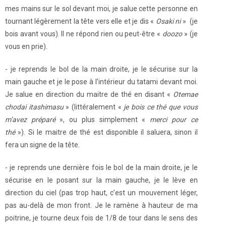
mes mains sur le sol devant moi, je salue cette personne en
tournant légèrement la tête vers elle et je dis «
Osaki ni
» (je
bois avant vous). Il ne répond rien ou peut-être «
doozo
» (je
vous en prie).
- je reprends le bol de la main droite, je le sécurise sur la
main gauche et je le pose à l’intérieur du tatami devant moi.
Je salue en direction du maitre de thé en disant «
Otemae
chodai itashimasu
» (littéralement «
je bois ce thé que vous
m’avez préparé
», ou plus simplement «
merci pour ce
thé
»). Si le maitre de thé est disponible il saluera, sinon il
fera un signe de la tête.
- je reprends une dernière fois le bol de la main droite, je le
sécurise en le posant sur la main gauche, je le lève en
direction du ciel (pas trop haut, c’est un mouvement léger,
pas au-delà de mon front. Je le ramène à hauteur de ma
poitrine, je tourne deux fois de 1/8 de tour dans le sens des