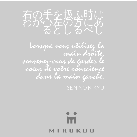
右の手を扱ふ時は
わが心左の方にあ
るとしるべし
Lorsque vous utilisez la
main droite,
souvenez-vous de garder le
coeur de votre conscience
dans la main gauche.
SEN NO RIKYU